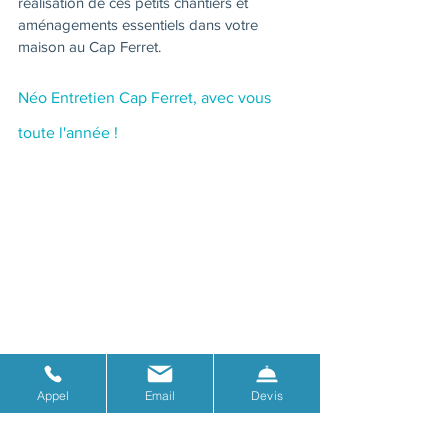
réalisation de ces petits chantiers et 
aménagements essentiels dans votre 
maison au Cap Ferret.
Néo Entretien Cap Ferret, avec vous 
toute l'année !
Une 
maison propre
 et bien rangée, votre 
linge repassé
, un 
jardin entretenu
 et 
Appel
Email
Devis
resplendissant, des 
petits travaux
 finalisés, 
voici les domaines dans lesquelles 